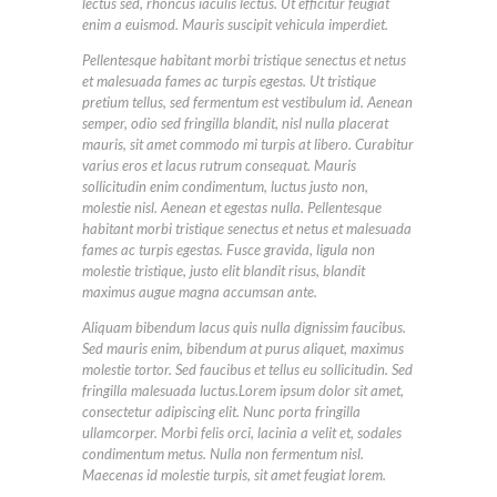
lectus sed, rhoncus iaculis lectus. Ut efficitur feugiat
enim a euismod. Mauris suscipit vehicula imperdiet.
Pellentesque habitant morbi tristique senectus et netus
et malesuada fames ac turpis egestas. Ut tristique
pretium tellus, sed fermentum est vestibulum id. Aenean
semper, odio sed fringilla blandit, nisl nulla placerat
mauris, sit amet commodo mi turpis at libero. Curabitur
varius eros et lacus rutrum consequat. Mauris
sollicitudin enim condimentum, luctus justo non,
molestie nisl. Aenean et egestas nulla. Pellentesque
habitant morbi tristique senectus et netus et malesuada
fames ac turpis egestas. Fusce gravida, ligula non
molestie tristique, justo elit blandit risus, blandit
maximus augue magna accumsan ante.
Aliquam bibendum lacus quis nulla dignissim faucibus.
Sed mauris enim, bibendum at purus aliquet, maximus
molestie tortor. Sed faucibus et tellus eu sollicitudin. Sed
fringilla malesuada luctus.Lorem ipsum dolor sit amet,
consectetur adipiscing elit. Nunc porta fringilla
ullamcorper. Morbi felis orci, lacinia a velit et, sodales
condimentum metus. Nulla non fermentum nisl.
Maecenas id molestie turpis, sit amet feugiat lorem.