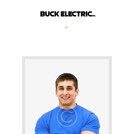
HOME
COMPANY PROFILE
GALLERY
SERVICES
GENERATORS
CONTACT