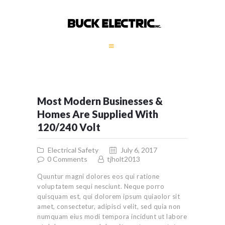
HOME
COMPANY PROFILE
GALLERY
Most Modern Businesses &
SERVICES
Homes Are Supplied With
GENERATORS
120/240 Volt
CONTACT
Electrical Safety
July 6, 2017
0
Comments
tjholt2013
Quuntur magni dolores eos qui ratione
voluptatem sequi nesciunt. Neque porro
quisquam est, qui dolorem ipsum quiaolor sit
amet, consectetur, adipisci velit, sed quia non
numquam eius modi tempora incidunt ut labore