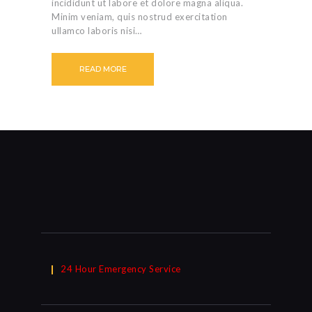
incididunt ut labore et dolore magna aliqua.
Minim veniam, quis nostrud exercitation
ullamco laboris nisi…
READ MORE
24 Hour Emergency Service