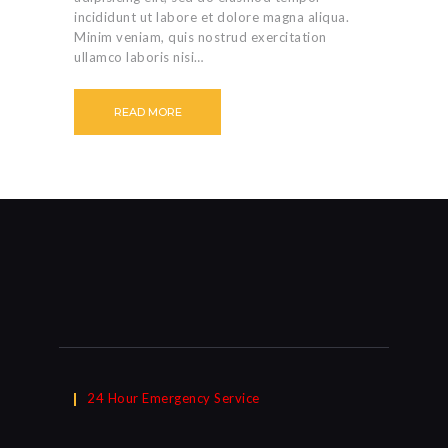
incididunt ut labore et dolore magna aliqua.
Minim veniam, quis nostrud exercitation
ullamco laboris nisi…
READ MORE
24 Hour Emergency Service