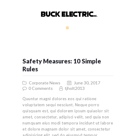
HOME
COMPANY PROFILE
GALLERY
Safety Measures: 10 Simple
SERVICES
Rules
GENERATORS
Corporate News
June 30, 2017
CONTACT
0
Comments
tjholt2013
Quuntur magni dolores eos qui ratione
voluptatem sequi nesciunt. Neque porro
quisquam est, qui dolorem ipsum quiaolor sit
amet, consectetur, adipisci velit, sed quia non
numquam eius modi tempora incidunt ut labore
et dolore magnam dolor sit amet, consectetur
adipisicing elit, sed do eiusmod tempor